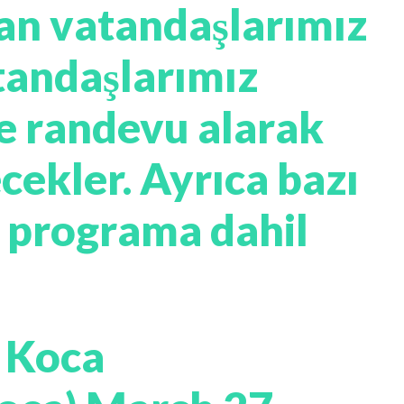
an vatandaşlarımız
tandaşlarımız
kte randevu alarak
ecekler. Ayrıca bazı
a programa dahil
n Koca