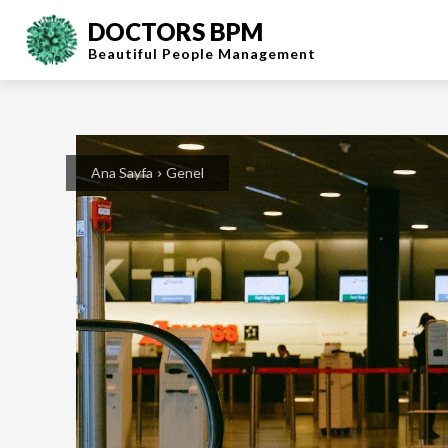
DOCTORS BPM
Beautiful People
Management
Ana Sayfa
Genel