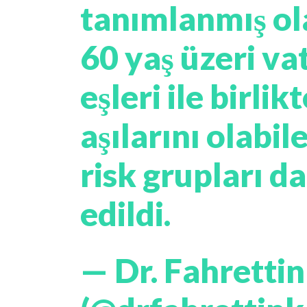
tanımlanmış ol
60 yaş üzeri va
eşleri ile birli
aşılarını olabil
risk grupları d
edildi.
— Dr. Fahretti