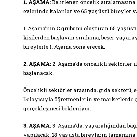
1. AŞAMA:
Belirlenen öncelik sıralamasına g
evlerinde kalanlar ve 65 yaş üstü bireyler v
1. Aşama’nın C grubunu oluşturan 65 yaş üstü
kişilerden başlayan sıralama, beşer yaş ara
bireylerle 1. Aşama sona erecek.
2. AŞAMA:
2. Aşama’da öncelikli sektörler i
başlanacak.
Öncelikli sektörler arasında, gıda sektörü, 
Dolayısıyla öğretmenlerin ve marketlerde 
gerçekleşmesi bekleniyor.
3. AŞAMA:
3. Aşama’da, yaş aralığından bağı
yapılacak. 18 yaş üstü bireylerin tamamına 