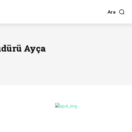
Ara
üdürü Ayça