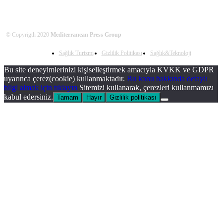
© Copyrigth 2020
Mediterranean Press Group
Sağlık Turizmi
Gizlilik Politikası
Sağlık&Teknoloji
Bu site deneyimlerinizi kişiselleştirmek amacıyla KVKK ve GDPR
uyarınca çerez(cookie) kullanmaktadır.
Bu konu hakkında detaylı
bilgi almak için tıklayın
Sitemizi kullanarak, çerezleri kullanmamızı
kabul edersiniz.
Tamam
Hayır
Gizlilik politikası