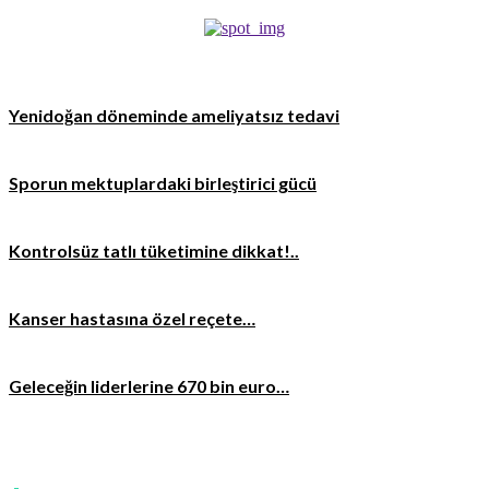
Yenidoğan döneminde ameliyatsız tedavi
Sporun mektuplardaki birleştirici gücü
Kontrolsüz tatlı tüketimine dikkat!..
Kanser hastasına özel reçete…
Geleceğin liderlerine 670 bin euro…