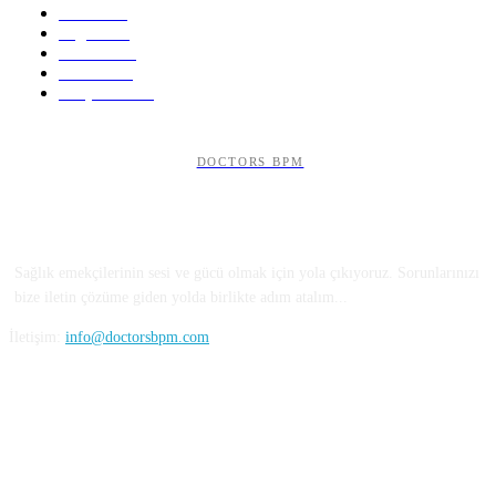
Genel
350
Sağlık
323
Güncel
250
Tedavi
235
Araştırma
121
DOCTORS BPM
HAKKIMIZDA
Sağlık emekçilerinin sesi ve gücü olmak için yola çıkıyoruz. Sorunlarınızı
bize iletin çözüme giden yolda birlikte adım atalım...
İletişim:
info@doctorsbpm.com
BİZİ TAKİP EDİN...