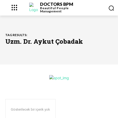
DOCTORS BPM
Beautiful People
Management
TAG RESULTS:
Uzm. Dr. Aykut Çobadak
Gösterilecek bir içerik yok