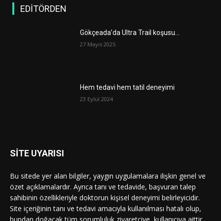
EDİTÖRDEN
Gökçeada’da Ultra Trail koşusu…
27 Mayıs 2025
Hem tedavi hem tatil deneyimi
23 Eylül 2024
SİTE UYARISI
Bu sitede yer alan bilgiler, yaygın uygulamalara ilişkin genel ve
özet açıklamalardır. Ayrıca tanı ve tedavide, başvuran talep
sahibinin özellikleriyle doktorun kişisel deneyimi belirleyicidir.
Site içeriğinin tanı ve tedavi amacıyla kullanılması hatalı olup,
bundan doğacak tüm sorumluluk ziyaretçiye, kullanıcıya aittir.