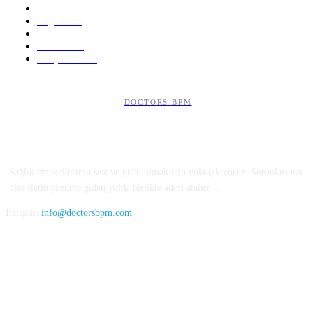
Genel
350
Sağlık
323
Güncel
250
Tedavi
235
Araştırma
121
DOCTORS BPM
HAKKIMIZDA
Sağlık emekçilerinin sesi ve gücü olmak için yola çıkıyoruz. Sorunlarınızı
bize iletin çözüme giden yolda birlikte adım atalım...
İletişim:
info@doctorsbpm.com
BİZİ TAKİP EDİN...