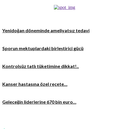
Yenidoğan döneminde ameliyatsız tedavi
Sporun mektuplardaki birleştirici gücü
Kontrolsüz tatlı tüketimine dikkat!..
Kanser hastasına özel reçete…
Geleceğin liderlerine 670 bin euro…