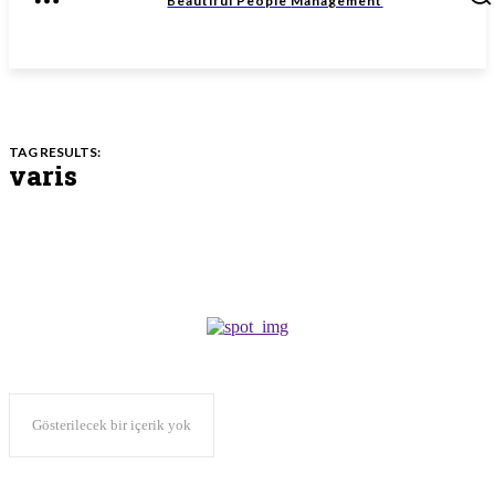
Beautiful People
Management
TAG RESULTS:
varis
Gösterilecek bir içerik yok