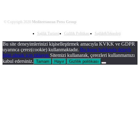
© Copyrigth 2020
Mediterranean Press Group
Sağlık Turizmi
Gizlilik Politikası
Sağlık&Teknoloji
Bu site deneyimlerinizi kişiselleştirmek amacıyla KVKK ve GDPR
uyarınca çerez(cookie) kullanmaktadır.
Bu konu hakkında detaylı
bilgi almak için tıklayın
Sitemizi kullanarak, çerezleri kullanmamızı
kabul edersiniz.
Tamam
Hayır
Gizlilik politikası